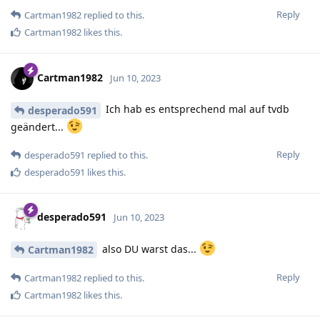
Reply
Cartman1982
replied to this.
Cartman1982
likes this
.
Cartman1982
Jun 10, 2023
Ich hab es entsprechend mal auf tvdb
desperado591
geändert...
Reply
desperado591
replied to this.
desperado591
likes this
.
desperado591
Jun 10, 2023
also DU warst das...
Cartman1982
Reply
Cartman1982
replied to this.
Cartman1982
likes this
.