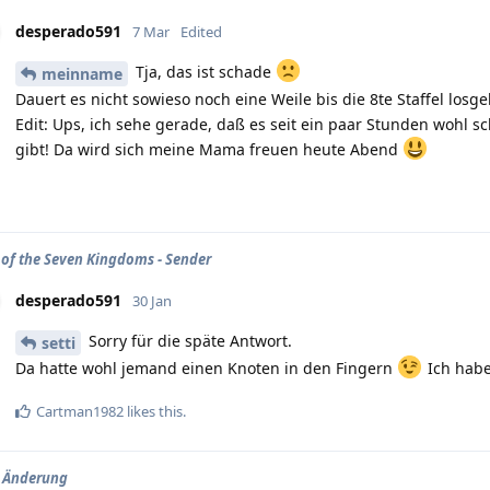
desperado591
7 Mar
Edited
Tja, das ist schade
meinname
Dauert es nicht sowieso noch eine Weile bis die 8te Staffel losge
Edit: Ups, ich sehe gerade, daß es seit ein paar Stunden wohl 
gibt! Da wird sich meine Mama freuen heute Abend
 of the Seven Kingdoms - Sender
desperado591
30 Jan
Sorry für die späte Antwort.
setti
Da hatte wohl jemand einen Knoten in den Fingern
Ich habe
Cartman1982
likes this
.
V Änderung