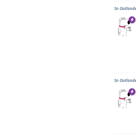
In
Outlander
In
Outlander