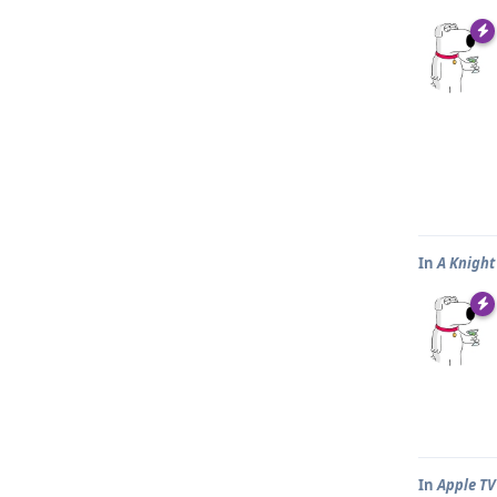
In
A Knight
In
Apple T