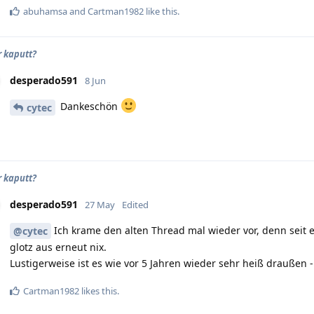
abuhamsa
and
Cartman1982
like this
.
r kaputt?
desperado591
8 Jun
Dankeschön
cytec
r kaputt?
desperado591
27 May
Edited
Ich krame den alten Thread mal wieder vor, denn seit 
@cytec
glotz aus erneut nix.
Lustigerweise ist es wie vor 5 Jahren wieder sehr heiß drauße
Cartman1982
likes this
.