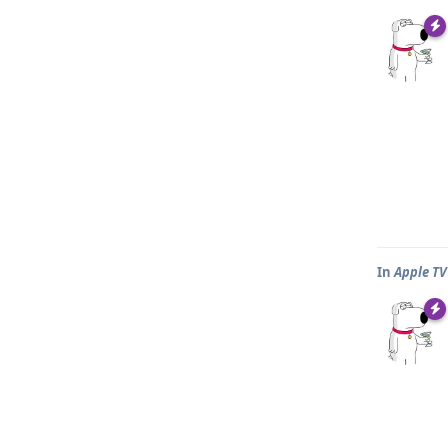
In
Apple T