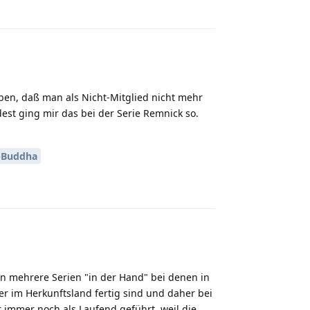
ben, daß man als Nicht-Mitglied nicht mehr
st ging mir das bei der Serie Remnick so.
Buddha
Reply
en mehrere Serien "in der Hand" bei denen in
er im Herkunftsland fertig sind und daher bei
r immer noch als Laufend geführt, weil die