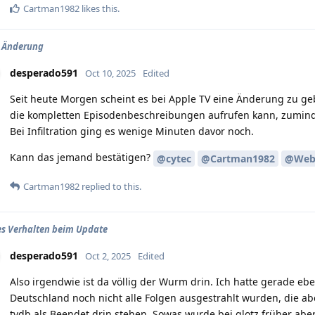
Cartman1982
likes this
.
V Änderung
desperado591
Oct 10, 2025
Edited
Seit heute Morgen scheint es bei Apple TV eine Änderung zu ge
die kompletten Episodenbeschreibungen aufrufen kann, zuminde
Bei Infiltration ging es wenige Minuten davor noch.
Kann das jemand bestätigen?
@cytec
@Cartman1982
@Web
Cartman1982
replied to this.
s Verhalten beim Update
desperado591
Oct 2, 2025
Edited
Also irgendwie ist da völlig der Wurm drin. Ich hatte gerade eb
Deutschland noch nicht alle Folgen ausgestrahlt wurden, die ab
tvdb als Beendet drin stehen. Sowas wurde bei glotz früher abe