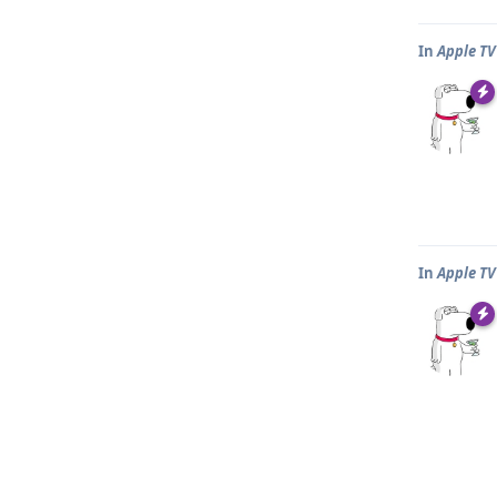
In
Apple T
In
Apple T